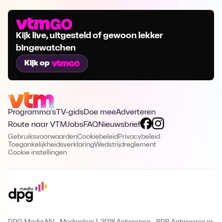
Kijk live, uitgesteld of gewoon lekker
bingewatchen
Kijk op
Programma's
TV-gids
Doe mee
Adverteren
Route naar VTM
Jobs
FAQ
Nieuwsbrief
Gebruiksvoorwaarden
Cookiebeleid
Privacybeleid
Toegankelijkheidsverklaring
Wedstrijdreglement
Cookie instellingen