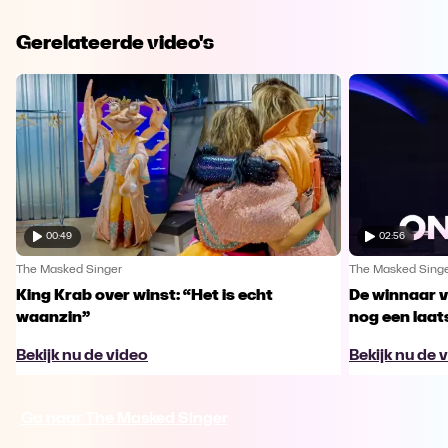
Gerelateerde video's
00:49
02:56
The Masked Singer
The Masked Sing
King Krab over winst: “Het is echt
De winnaar 
waanzin”
nog een laa
Bekijk nu de video
Bekijk nu de 
Ga naar The Masked Singer