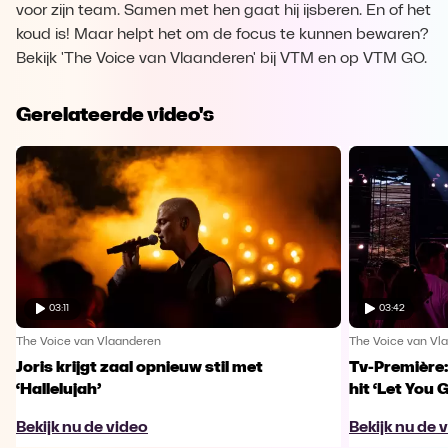
voor zijn team. Samen met hen gaat hij ijsberen. En of het
koud is! Maar helpt het om de focus te kunnen bewaren?
Bekijk 'The Voice van Vlaanderen' bij VTM en op VTM GO.
Gerelateerde video's
03:11
03:42
The Voice van Vlaanderen
The Voice van Vl
Joris krijgt zaal opnieuw stil met
Tv-Première:
‘Hallelujah’
hit ‘Let You 
Bekijk nu de video
Bekijk nu de 