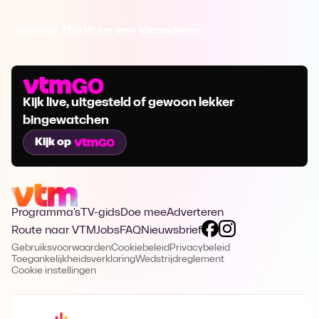
Ga naar The Voice van Vlaanderen
Kijk live, uitgesteld of gewoon lekker
bingewatchen
Kijk op
Programma's
TV-gids
Doe mee
Adverteren
Route naar VTM
Jobs
FAQ
Nieuwsbrief
Gebruiksvoorwaarden
Cookiebeleid
Privacybeleid
Toegankelijkheidsverklaring
Wedstrijdreglement
Cookie instellingen