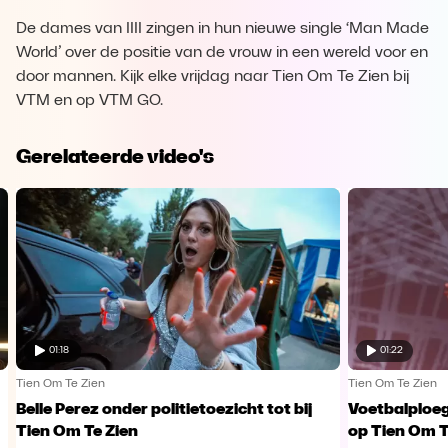
De dames van IIII zingen in hun nieuwe single ‘Man Made
World’ over de positie van de vrouw in een wereld voor en
door mannen. Kijk elke vrijdag naar Tien Om Te Zien bij
VTM en op VTM GO.
Gerelateerde video's
01:18
01:22
Tien Om Te Zien
Tien Om Te Zien
Belle Perez onder politietoezicht tot bij
Voetbalploe
Tien Om Te Zien
op Tien Om T