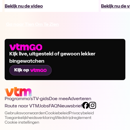
Bekijk nu de video
Bekijk nu de 
Ga naar Tien Om Te Zien
Kijk live, uitgesteld of gewoon lekker
bingewatchen
Kijk op
Programma's
TV-gids
Doe mee
Adverteren
Route naar VTM
Jobs
FAQ
Nieuwsbrief
Gebruiksvoorwaarden
Cookiebeleid
Privacybeleid
Toegankelijkheidsverklaring
Wedstrijdreglement
Cookie instellingen