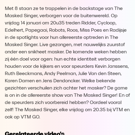
Met 8 staan ze te trappelen in de backstage van The
Masked Singer, verborgen voor de buitenwereld. Op
vrijdag 14 januari om 20u35 treden Ridder, Cycloop,
Edelhert, Papegaai, Robots, Roos, Miss Poes en Radijsje
in de spotlights voor hun allereerste optreden in The
Masked Singer. Live gezongen, met nauwelijks zuurstof
onder een snikheet masker. De komende weken hebben
zij één doel voor ogen: hun echte identiteit verborgen
houden voor de kijkers en voor speurders Kevin Janssens,
Ruth Beeckmans, Andy Peelman, Julie Van den Steen,
Karen Damen en Jens Dendoncker. Welke bekende
gezichten verschuilen zich achter het masker? De game
is on in de allereerste show van The Masked Singer! En of
de speurders zich voorbereid hebben? Oordeel vooral
zelf! The Masked Singer, elke vrijdag om 20.35 bij VTM en
ook op VTM GO.
Gerelateerde video's