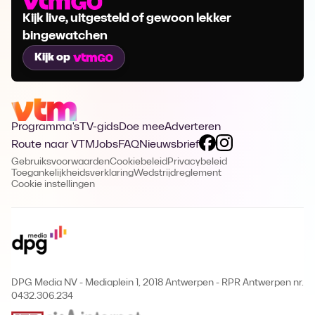
Kijk live, uitgesteld of gewoon lekker
bingewatchen
Kijk op
Programma's
TV-gids
Doe mee
Adverteren
Route naar VTM
Jobs
FAQ
Nieuwsbrief
Gebruiksvoorwaarden
Cookiebeleid
Privacybeleid
Toegankelijkheidsverklaring
Wedstrijdreglement
Cookie instellingen
DPG Media NV - Mediaplein 1, 2018 Antwerpen
-
RPR Antwerpen nr.
0432.306.234