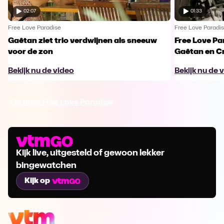
02:07
01:33
Free Love Paradise
Free Love Paradi
Gaêtan ziet trio verdwijnen als sneeuw
Free Love Pa
voor de zon
Gaêtan en Cr
Bekijk nu de video
Bekijk nu de 
Ga naar Free Love Paradise
Kijk live, uitgesteld of gewoon lekker
bingewatchen
Kijk op