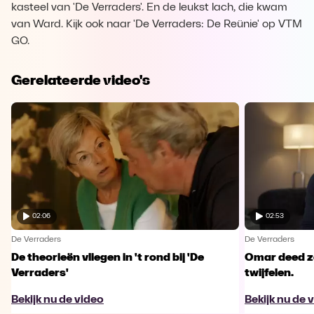
kasteel van 'De Verraders'. En de leukst lach, die kwam
van Ward. Kijk ook naar 'De Verraders: De Reünie' op VTM
GO.
Gerelateerde video's
02:06
02:53
De Verraders
De Verraders
De theorieën vliegen in 't rond bij 'De
Omar deed ze
Verraders'
twijfelen.
Bekijk nu de video
Bekijk nu de 