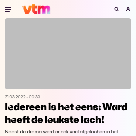
Oeps, browser niet ondersteund
Voor je onze programma's gaat ontdekken,
best je browser updaten of hieronder één
van de ondersteunde browsers
downloaden.
Google Chrome
Download
Firefox
Download
Safari
Download
31.03.2022
-
00:39
Iedereen is het eens: Ward
Microsoft Edge
Download
heeft de leukste lach!
Opera
Download
Naast de drama werd er ook veel afgelachen in het