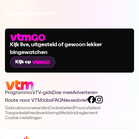
Ga naar De Verraders
Kijk live, uitgesteld of gewoon lekker
bingewatchen
Kijk op
Programma's
TV-gids
Doe mee
Adverteren
Route naar VTM
Jobs
FAQ
Nieuwsbrief
Gebruiksvoorwaarden
Cookiebeleid
Privacybeleid
Toegankelijkheidsverklaring
Wedstrijdreglement
Cookie instellingen