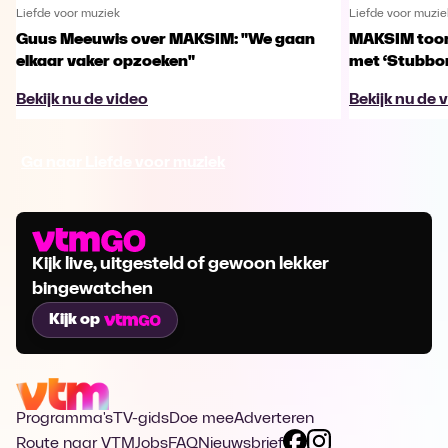
Liefde voor muziek
Liefde voor muzie
Guus Meeuwis over MAKSIM: "We gaan
MAKSIM toont
elkaar vaker opzoeken"
met ‘Stubbo
Bekijk nu de video
Bekijk nu de 
Ga naar Liefde voor muziek
Kijk live, uitgesteld of gewoon lekker
bingewatchen
Kijk op
Programma's
TV-gids
Doe mee
Adverteren
Route naar VTM
Jobs
FAQ
Nieuwsbrief