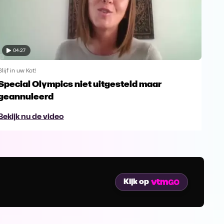
04:27
Blijf in uw Kot!
Blijf 
Special Olympics niet uitgesteld maar
Ser
geannuleerd
sup
Bekijk nu de video
Bek
Kijk op