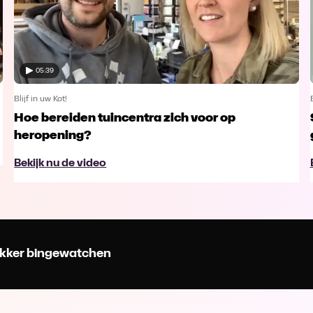
05:39
Blijf in uw Kot!
Hoe bereiden tuincentra zich voor op
heropening?
Bekijk nu de video
 lekker bingewatchen