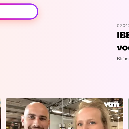
Oeps, browser niet ondersteund
02.04
Voor je onze programma's gaat ontdekken,
IB
best je browser updaten of hieronder één
van de ondersteunde browsers
vo
downloaden.
Blijf 
Google Chrome
Download
Firefox
Download
Safari
Download
Microsoft Edge
Download
Opera
Download