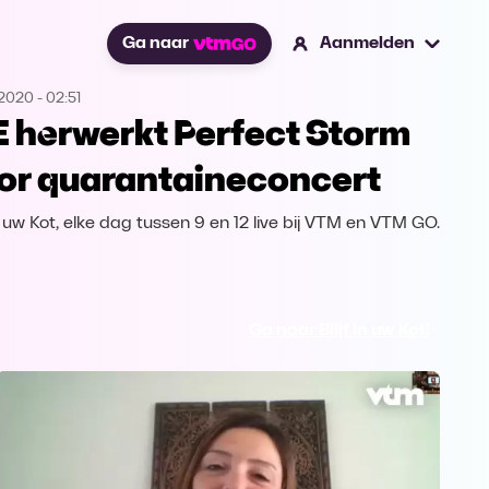
Ga naar
Aanmelden
.2020
-
02:51
E herwerkt Perfect Storm
or quarantaineconcert
in uw Kot, elke dag tussen 9 en 12 live bij VTM en VTM GO.
Ga naar Blijf in uw Kot!