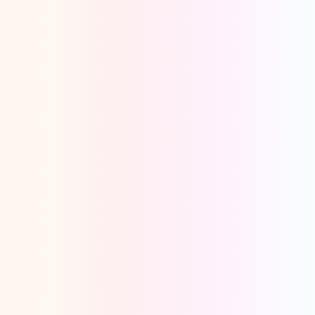
Oeps, browser niet ondersteund
Voor je onze programma's gaat ontdekken,
best je browser updaten of hieronder één
van de ondersteunde browsers
downloaden.
Google Chrome
Download
Firefox
Download
Safari
Download
Microsoft Edge
Download
Opera
Download