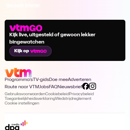
Ga naar Allerlei
Kijk live, uitgesteld of gewoon lekker
bingewatchen
Kijk op
Programma's
TV-gids
Doe mee
Adverteren
Route naar VTM
Jobs
FAQ
Nieuwsbrief
Gebruiksvoorwaarden
Cookiebeleid
Privacybeleid
Toegankelijkheidsverklaring
Wedstrijdreglement
Cookie instellingen