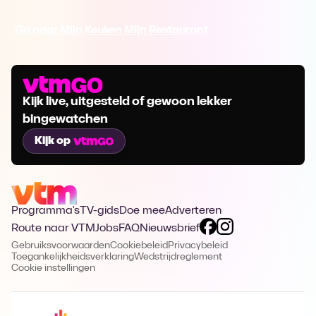
Ga naar Mijn Keuken Mijn Restaurant
Kijk live, uitgesteld of gewoon lekker
bingewatchen
Kijk op
Programma's
TV-gids
Doe mee
Adverteren
Route naar VTM
Jobs
FAQ
Nieuwsbrief
Gebruiksvoorwaarden
Cookiebeleid
Privacybeleid
Toegankelijkheidsverklaring
Wedstrijdreglement
Cookie instellingen