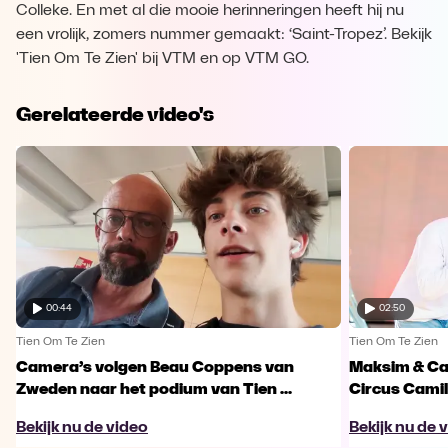
Colleke. En met al die mooie herinneringen heeft hij nu
een vrolijk, zomers nummer gemaakt: ‘Saint-Tropez’. Bekijk
'Tien Om Te Zien' bij VTM en op VTM GO.
Gerelateerde video's
00:44
02:50
Tien Om Te Zien
Tien Om Te Zien
Camera’s volgen Beau Coppens van
Maksim & Ca
Zweden naar het podium van Tien ...
Circus Camille
Bekijk nu de video
Bekijk nu de 