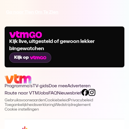
Ga naar Tien Om Te Zien
Kijk live, uitgesteld of gewoon lekker
bingewatchen
Kijk op
Programma's
TV-gids
Doe mee
Adverteren
Route naar VTM
Jobs
FAQ
Nieuwsbrief
Gebruiksvoorwaarden
Cookiebeleid
Privacybeleid
Toegankelijkheidsverklaring
Wedstrijdreglement
Cookie instellingen