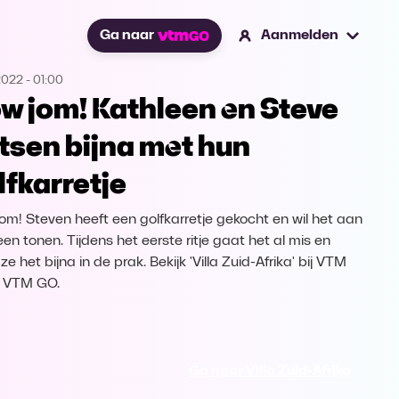
Ga naar
Aanmelden
2022
-
01:00
w jom! Kathleen en Steve
tsen bijna met hun
lfkarretje
om! Steven heeft een golfkarretje gekocht en wil het aan
en tonen. Tijdens het eerste ritje gaat het al mis en
 ze het bijna in de prak. Bekijk 'Villa Zuid-Afrika' bij VTM
 VTM GO.
Ga naar Villa Zuid-Afrika