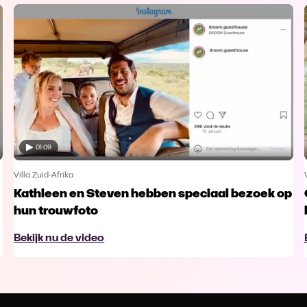
01:09
Villa Zuid-Afrika
Kathleen en Steven hebben speciaal bezoek op
hun trouwfoto
Bekijk nu de video