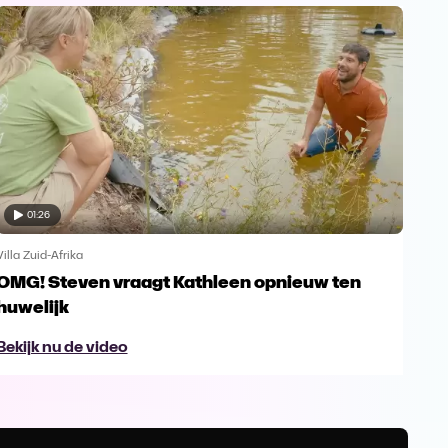
01:26
Villa Zuid-Afrika
Villa
OMG! Steven vraagt Kathleen opnieuw ten
Kat
huwelijk
mi
Bekijk nu de video
Bek