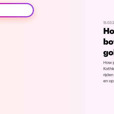
Oeps, browser niet ondersteund
15.03.
Voor je onze programma's gaat ontdekken,
Ho
best je browser updaten of hieronder één
van de ondersteunde browsers
bo
downloaden.
go
Google Chrome
Download
How j
Firefox
Download
Kathle
rijden
en op
Safari
Download
Microsoft Edge
Download
Opera
Download