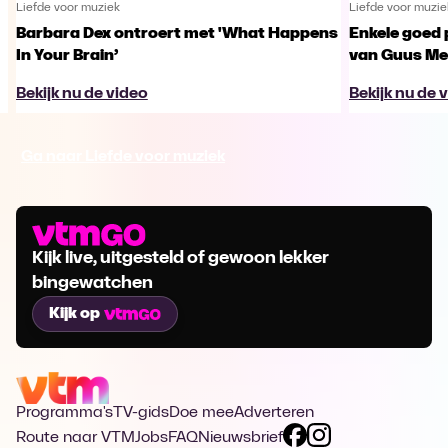
Liefde voor muziek
Liefde voor muzie
Barbara Dex ontroert met 'What Happens
Enkele goed 
In Your Brain’
van Guus Me
Bekijk nu de video
Bekijk nu de 
Ga naar Liefde voor muziek
Kijk live, uitgesteld of gewoon lekker
bingewatchen
Kijk op
Programma's
TV-gids
Doe mee
Adverteren
Route naar VTM
Jobs
FAQ
Nieuwsbrief