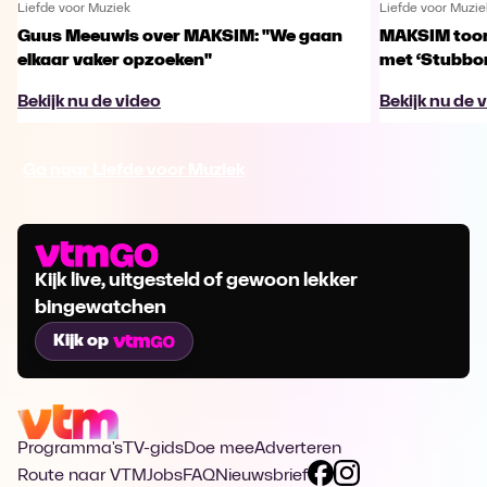
Liefde voor Muziek
Liefde voor Muzie
Guus Meeuwis over MAKSIM: "We gaan
MAKSIM toont
elkaar vaker opzoeken"
met ‘Stubbo
Bekijk nu de video
Bekijk nu de 
Ga naar Liefde voor Muziek
Kijk live, uitgesteld of gewoon lekker
bingewatchen
Kijk op
Programma's
TV-gids
Doe mee
Adverteren
Route naar VTM
Jobs
FAQ
Nieuwsbrief