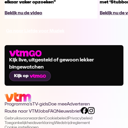
elkaar vaker opzoeken"
met ‘Stubbo
Bekijk nu de video
Bekijk nu de 
Ga naar Liefde voor Muziek
Kijk live, uitgesteld of gewoon lekker
bingewatchen
Kijk op
Programma's
TV-gids
Doe mee
Adverteren
Route naar VTM
Jobs
FAQ
Nieuwsbrief
Gebruiksvoorwaarden
Cookiebeleid
Privacybeleid
Toegankelijkheidsverklaring
Wedstrijdreglement
Cookie instellingen