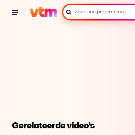
Gerelateerde video's