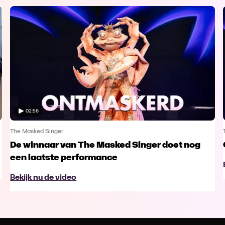
02:56
The Masked Singer
De winnaar van The Masked Singer doet nog
een laatste performance
Bekijk nu de video