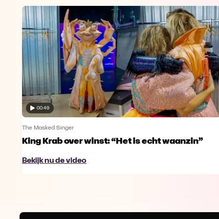
00:49
The Masked Singer
King Krab over winst: “Het is echt waanzin”
Bekijk nu de video