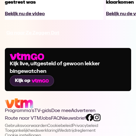
gestrest was
klaarkomen
Bekijk nu de video
Bekijk nu de 
Ga naar Ze Zeggen Dat
Kijk live, uitgesteld of gewoon lekker
bingewatchen
Kijk op
Programma's
TV-gids
Doe mee
Adverteren
Route naar VTM
Jobs
FAQ
Nieuwsbrief
Gebruiksvoorwaarden
Cookiebeleid
Privacybeleid
Toegankelijkheidsverklaring
Wedstrijdreglement
Cookie instellingen