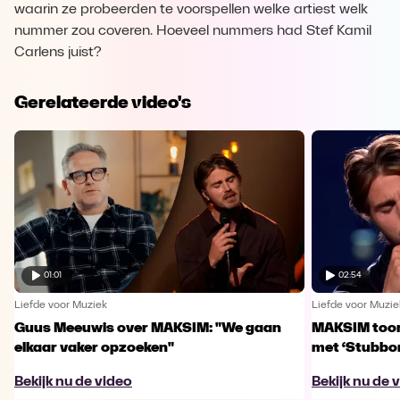
waarin ze probeerden te voorspellen welke artiest welk
nummer zou coveren. Hoeveel nummers had Stef Kamil
Carlens juist?
Gerelateerde video's
01:01
02:54
Liefde voor Muziek
Liefde voor Muzie
Guus Meeuwis over MAKSIM: "We gaan
MAKSIM toont
elkaar vaker opzoeken"
met ‘Stubbo
Bekijk nu de video
Bekijk nu de 