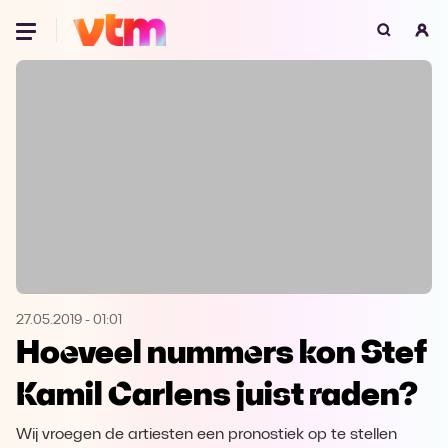
Oeps, browser niet ondersteund
Voor je onze programma's gaat ontdekken,
best je browser updaten of hieronder één
van de ondersteunde browsers
downloaden.
Google Chrome
Download
Firefox
Download
Safari
Download
27.05.2019
-
01:01
Hoeveel nummers kon Stef
Microsoft Edge
Download
Kamil Carlens juist raden?
Opera
Download
Wij vroegen de artiesten een pronostiek op te stellen