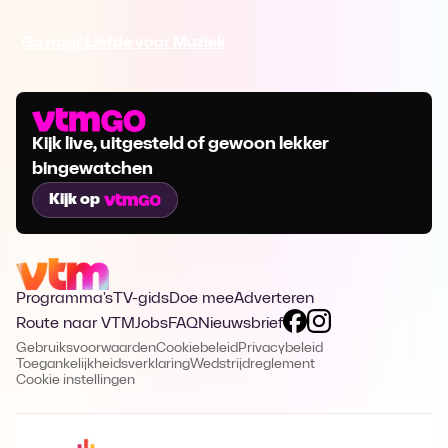
Ga naar Liefde voor Muziek
Kijk live, uitgesteld of gewoon lekker
bingewatchen
Kijk op
Programma's
TV-gids
Doe mee
Adverteren
Route naar VTM
Jobs
FAQ
Nieuwsbrief
Gebruiksvoorwaarden
Cookiebeleid
Privacybeleid
Toegankelijkheidsverklaring
Wedstrijdreglement
Cookie instellingen