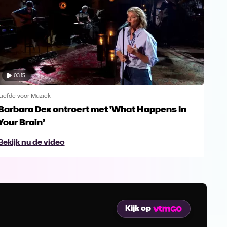
03:15
Liefde voor Muziek
Liefd
Barbara Dex ontroert met 'What Happens In
Enk
Your Brain’
Gu
Bekijk nu de video
Bek
Kijk op