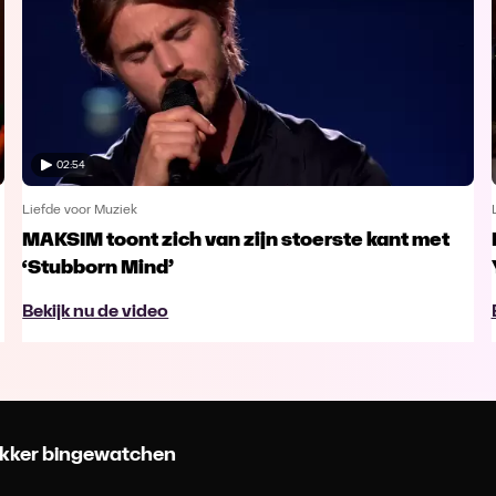
02:54
Liefde voor Muziek
MAKSIM toont zich van zijn stoerste kant met
‘Stubborn Mind’
Bekijk nu de video
 lekker bingewatchen