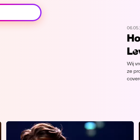
Oeps, browser niet ondersteund
06.05.
Voor je onze programma's gaat ontdekken,
Ho
best je browser updaten of hieronder één
van de ondersteunde browsers
Le
downloaden.
Wij v
Google Chrome
Download
ze pr
cover
Firefox
Download
Safari
Download
Microsoft Edge
Download
Opera
Download