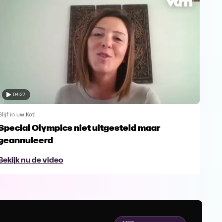
04:27
Blijf in uw Kot!
Blijf 
Special Olympics niet uitgesteld maar
Ser
geannuleerd
sup
Bekijk nu de video
Bek