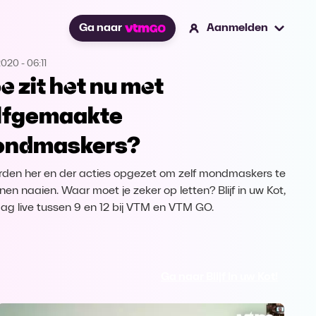
Ga naar
Aanmelden
2020
-
06:11
e zit het nu met
lfgemaakte
ndmaskers?
rden her en der acties opgezet om zelf mondmaskers te
nen naaien. Waar moet je zeker op letten? Blijf in uw Kot,
dag live tussen 9 en 12 bij VTM en VTM GO.
Ga naar Blijf in uw Kot!