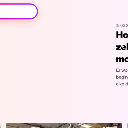
Oeps, browser niet ondersteund
18.03.
Voor je onze programma's gaat ontdekken,
Ho
best je browser updaten of hieronder één
van de ondersteunde browsers
ze
downloaden.
mo
Google Chrome
Download
Er wo
Firefox
Download
begin
elke 
Safari
Download
Microsoft Edge
Download
Opera
Download