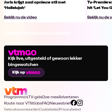
Joris krijgt zaal opnieuw stil met
Tv-Première:
‘Hallelujah’
hit ‘Let You 
Bekijk nu de video
Bekijk nu de 
Ga naar The Voice van Vlaanderen
Kijk live, uitgesteld of gewoon lekker
bingewatchen
Kijk op
Programma's
TV-gids
Doe mee
Adverteren
Route naar VTM
Jobs
FAQ
Nieuwsbrief
Gebruiksvoorwaarden
Cookiebeleid
Privacybeleid