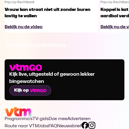
Pop-Up Rechtbank
Pop-Up Rechtban
Vrouw kan straat niet uit zonder buren
Koppel is ka
lastig te vallen
aardbol ver
Bekijk nu de video
Bekijk nu de 
Ga naar Pop-Up Rechtbank
Kijk live, uitgesteld of gewoon lekker
bingewatchen
Kijk op
Programma's
TV-gids
Doe mee
Adverteren
Route naar VTM
Jobs
FAQ
Nieuwsbrief