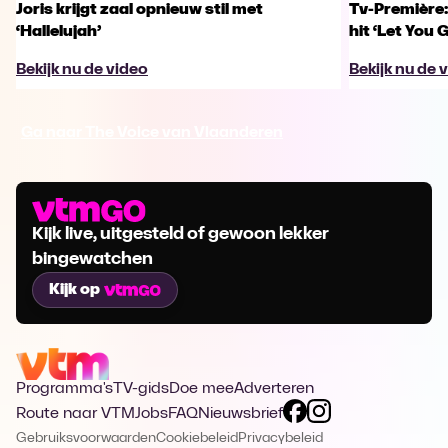
Joris krijgt zaal opnieuw stil met
Tv-Première:
‘Hallelujah’
hit ‘Let You 
Bekijk nu de video
Bekijk nu de 
Ga naar The Voice van Vlaanderen
Kijk live, uitgesteld of gewoon lekker
bingewatchen
Kijk op
Programma's
TV-gids
Doe mee
Adverteren
Route naar VTM
Jobs
FAQ
Nieuwsbrief
Gebruiksvoorwaarden
Cookiebeleid
Privacybeleid