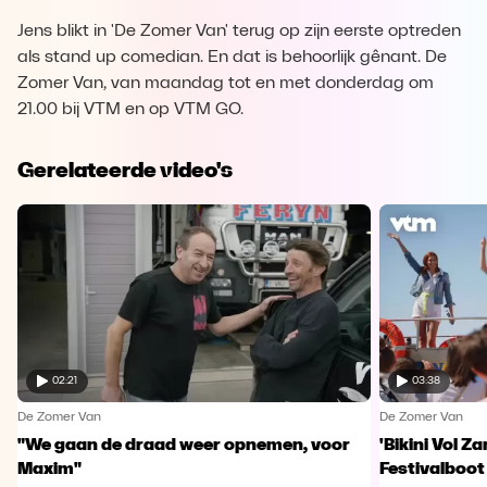
Jens blikt in 'De Zomer Van' terug op zijn eerste optreden
als stand up comedian. En dat is behoorlijk gênant. De
Zomer Van, van maandag tot en met donderdag om
21.00 bij VTM en op VTM GO.
Gerelateerde video's
02:21
03:38
De Zomer Van
De Zomer Van
"We gaan de draad weer opnemen, voor
'Bikini Vol Z
Maxim"
Festivalboot