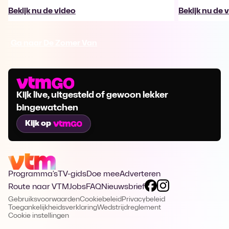
Bekijk nu de video
Bekijk nu de 
Ga naar De Zomer Van
Kijk live, uitgesteld of gewoon lekker
bingewatchen
Kijk op
Programma's
TV-gids
Doe mee
Adverteren
Route naar VTM
Jobs
FAQ
Nieuwsbrief
Gebruiksvoorwaarden
Cookiebeleid
Privacybeleid
Toegankelijkheidsverklaring
Wedstrijdreglement
Cookie instellingen