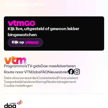
Ga naar B&B zoekt lief
Kijk live, uitgesteld of gewoon lekker
bingewatchen
Kijk op
Programma's
TV-gids
Doe mee
Adverteren
Route naar VTM
Jobs
FAQ
Nieuwsbrief
Gebruiksvoorwaarden
Cookiebeleid
Privacybeleid
Toegankelijkheidsverklaring
Wedstrijdreglement
Cookie instellingen