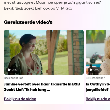
met struisvogelei. Maar hoe open je zo'n gigantisch ei?
Bekijk 'B&B zoekt Lief' ook op VTM GO.
Gerelateerde video's
01:32
01:00
B&B zoekt lief
B&B zoekt lief
Jamine vertelt over haar transitie in B&B
Is Cathy in 
Zoekt Lief: "Ik heb lang ...
jeugdliefde?
Bekijk nu de video
Bekijk nu de 