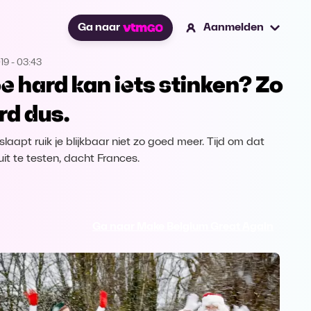
Ga naar
Aanmelden
019
-
03:43
e hard kan iets stinken? Zo
rd dus.
 slaapt ruik je blijkbaar niet zo goed meer. Tijd om dat
uit te testen, dacht Frances.
Ga naar Make Belgium Great Again