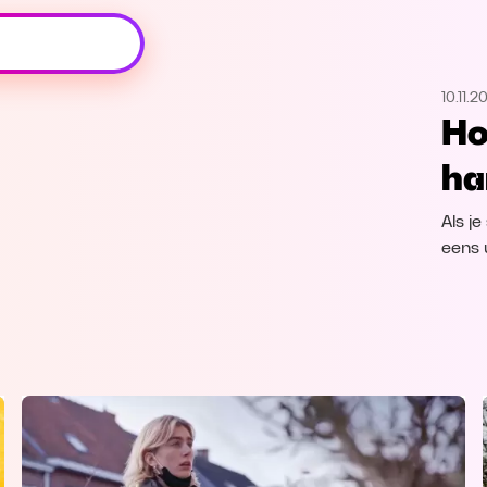
Oeps, browser niet ondersteund
10.11.2
Voor je onze programma's gaat ontdekken,
Ho
best je browser updaten of hieronder één
van de ondersteunde browsers
ha
downloaden.
Als je
Google Chrome
Download
eens 
Firefox
Download
Safari
Download
Microsoft Edge
Download
Opera
Download