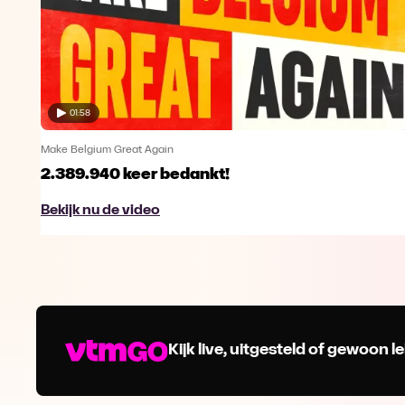
01:58
Make Belgium Great Again
2.389.940 keer bedankt!
Bekijk nu de video
Kijk live, uitgesteld of gewoon