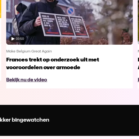
03:50
Make Belgium Great Again
Frances trekt op onderzoek uit met
vooroordelen over armoede
Bekijk nu de video
 lekker bingewatchen