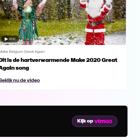
01:51
Make Belgium Great Again
Make
Dit is de hartverwarmende Make 2020 Great
Ken
Again song
Ag
Bekijk nu de video
Bek
Kijk op