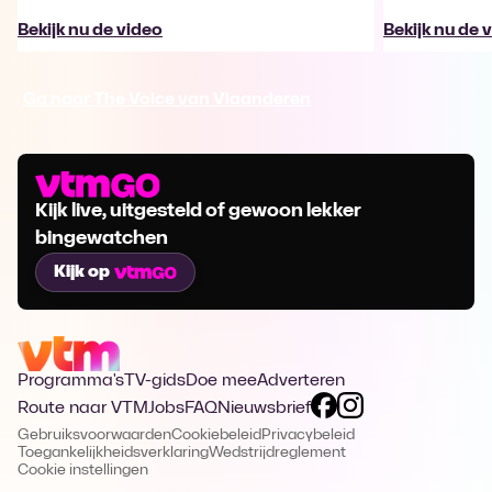
Bekijk nu de video
Bekijk nu de 
Ga naar The Voice van Vlaanderen
Kijk live, uitgesteld of gewoon lekker
bingewatchen
Kijk op
Programma's
TV-gids
Doe mee
Adverteren
Route naar VTM
Jobs
FAQ
Nieuwsbrief
Gebruiksvoorwaarden
Cookiebeleid
Privacybeleid
Toegankelijkheidsverklaring
Wedstrijdreglement
Cookie instellingen