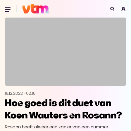
Oeps, browser niet ondersteund
Voor je onze programma's gaat ontdekken,
best je browser updaten of hieronder één
van de ondersteunde browsers
downloaden.
Google Chrome
Download
Firefox
Download
Safari
Download
16.12.2022
-
02:18
Hoe goed is dit duet van
Microsoft Edge
Download
Koen Wauters en Rosann?
Opera
Download
Rosann heeft alweer een kanjer van een nummer