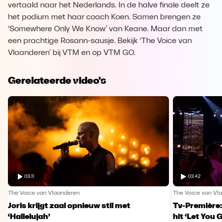
vertaald naar het Nederlands. In de halve finale deelt ze
het podium met haar coach Koen. Samen brengen ze
‘Somewhere Only We Know’ van Keane. Maar dan met
een prachtige Rosann-sausje. Bekijk ‘The Voice van
Vlaanderen’ bij VTM en op VTM GO.
Gerelateerde video's
03:11
03:42
The Voice van Vlaanderen
The Voice van Vl
Joris krijgt zaal opnieuw stil met
Tv-Première:
‘Hallelujah’
hit ‘Let You 