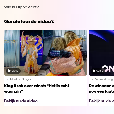
Wie is Hippo echt?
Gerelateerde video's
00:49
02:56
The Masked Singer
The Masked Sing
King Krab over winst: “Het is echt
De winnaar 
waanzin”
nog een laa
Bekijk nu de video
Bekijk nu de 