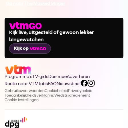
Ga naar The Masked Singer
Kijk live, uitgesteld of gewoon lekker
bingewatchen
Kijk op
Programma's
TV-gids
Doe mee
Adverteren
Route naar VTM
Jobs
FAQ
Nieuwsbrief
Gebruiksvoorwaarden
Cookiebeleid
Privacybeleid
Toegankelijkheidsverklaring
Wedstrijdreglement
Cookie instellingen