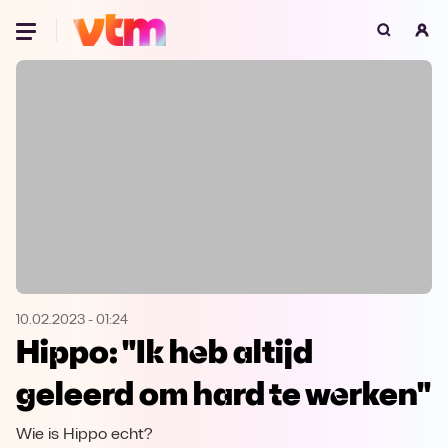
Oeps, browser niet ondersteund
Voor je onze programma's gaat ontdekken,
best je browser updaten of hieronder één
van de ondersteunde browsers
downloaden.
Google Chrome
Download
Firefox
Download
Safari
Download
10.02.2023
-
01:24
Hippo: "Ik heb altijd
Microsoft Edge
Download
geleerd om hard te werken"
Opera
Download
Wie is Hippo echt?