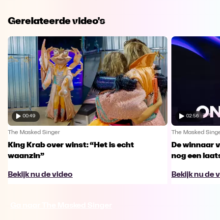
Gerelateerde video's
00:49
02:56
The Masked Singer
The Masked Sing
King Krab over winst: “Het is echt
De winnaar 
waanzin”
nog een laa
Bekijk nu de video
Bekijk nu de 
Ga naar The Masked Singer