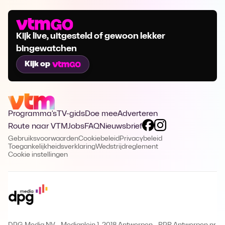
Kijk live, uitgesteld of gewoon lekker
bingewatchen
Kijk op
Programma's
TV-gids
Doe mee
Adverteren
Route naar VTM
Jobs
FAQ
Nieuwsbrief
Gebruiksvoorwaarden
Cookiebeleid
Privacybeleid
Toegankelijkheidsverklaring
Wedstrijdreglement
Cookie instellingen