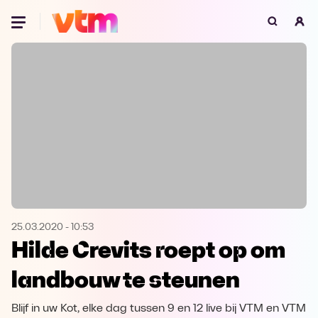
Oeps, browser niet ondersteund
Voor je onze programma's gaat ontdekken,
best je browser updaten of hieronder één
van de ondersteunde browsers
downloaden.
Google Chrome
Download
Firefox
Download
Safari
Download
25.03.2020
-
10:53
Hilde Crevits roept op om
Microsoft Edge
Download
landbouw te steunen
Opera
Download
Blijf in uw Kot, elke dag tussen 9 en 12 live bij VTM en VTM