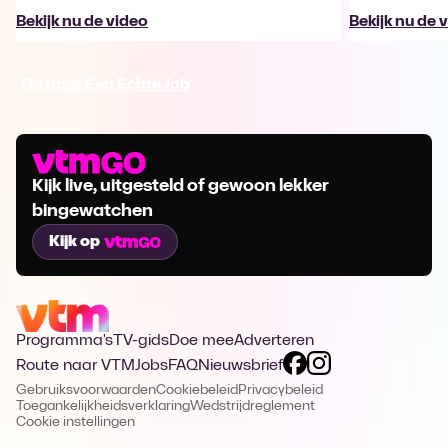
Bekijk nu de video
Bekijk nu de 
Ga naar Een Echte Job
Kijk live, uitgesteld of gewoon lekker
bingewatchen
Kijk op
Programma's
TV-gids
Doe mee
Adverteren
Route naar VTM
Jobs
FAQ
Nieuwsbrief
Gebruiksvoorwaarden
Cookiebeleid
Privacybeleid
Toegankelijkheidsverklaring
Wedstrijdreglement
Cookie instellingen