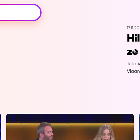
Oeps, browser niet ondersteund
17.11.2
Voor je onze programma's gaat ontdekken,
Hil
best je browser updaten of hieronder één
van de ondersteunde browsers
ze
downloaden.
Julie
Google Chrome
Download
Vlaam
Firefox
Download
Safari
Download
Microsoft Edge
Download
Opera
Download