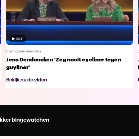
00:31
Even goeie vrienden
Jens Dendoncker: 'Zeg nooit eyeliner tegen
guyliner'
Bekijk nu de video
 lekker bingewatchen