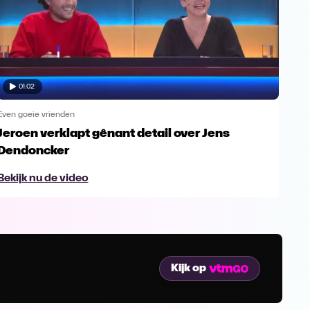
01:02
Even goeie vrienden
Even
Jeroen verklapt gênant detail over Jens
Jer
Dendoncker
eve
Bekijk nu de video
Bek
Kijk op