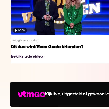
00:56
Even goeie vrienden
Dit duo wint 'Even Goeie Vrienden'!
Bekijk nu de video
Kijk live, uitgesteld of gewoon