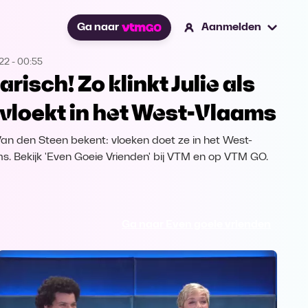
Ga naar
Aanmelden
022
-
00:55
arisch! Zo klinkt Julie als
 vloekt in het West-Vlaams
 Van den Steen bekent: vloeken doet ze in het West-
s. Bekijk 'Even Goeie Vrienden' bij VTM en op VTM GO.
Ga naar Even goeie vrienden