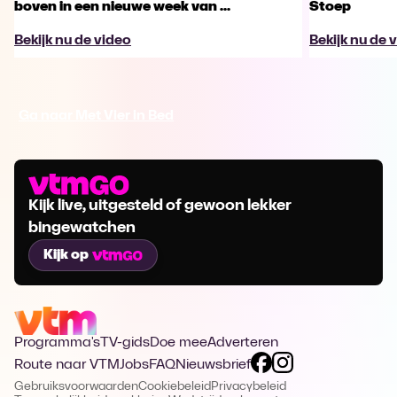
boven in een nieuwe week van ...
Stoep
Bekijk nu de video
Bekijk nu de 
Ga naar Met Vier in Bed
Kijk live, uitgesteld of gewoon lekker
bingewatchen
Kijk op
Programma's
TV-gids
Doe mee
Adverteren
Route naar VTM
Jobs
FAQ
Nieuwsbrief
Gebruiksvoorwaarden
Cookiebeleid
Privacybeleid