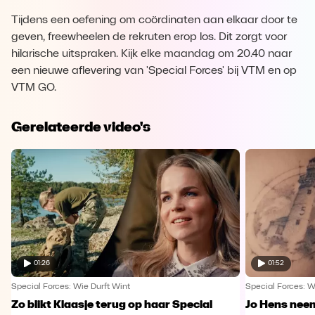
Tijdens een oefening om coördinaten aan elkaar door te
geven, freewheelen de rekruten erop los. Dit zorgt voor
hilarische uitspraken. Kijk elke maandag om 20.40 naar
een nieuwe aflevering van 'Special Forces' bij VTM en op
VTM GO.
Gerelateerde video's
01:26
01:52
Special Forces: Wie Durft Wint
Special Forces: W
Zo blikt Klaasje terug op haar Special
Jo Hens nee