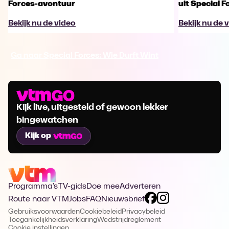
Forces-avontuur
uit Special F
Bekijk nu de video
Bekijk nu de 
Ga naar Special Forces: Wie Durft Wint
Kijk live, uitgesteld of gewoon lekker
bingewatchen
Kijk op
Programma's
TV-gids
Doe mee
Adverteren
Route naar VTM
Jobs
FAQ
Nieuwsbrief
Gebruiksvoorwaarden
Cookiebeleid
Privacybeleid
Toegankelijkheidsverklaring
Wedstrijdreglement
Cookie instellingen