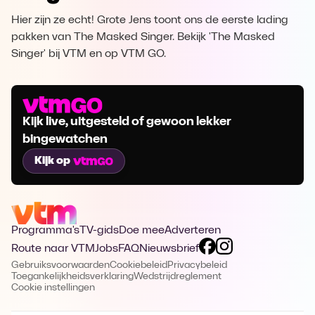
Hier zijn ze echt! Grote Jens toont ons de eerste lading
pakken van The Masked Singer. Bekijk 'The Masked
Singer' bij VTM en op VTM GO.
Kijk live, uitgesteld of gewoon lekker
bingewatchen
Kijk op
Programma's
TV-gids
Doe mee
Adverteren
Route naar VTM
Jobs
FAQ
Nieuwsbrief
Gebruiksvoorwaarden
Cookiebeleid
Privacybeleid
Toegankelijkheidsverklaring
Wedstrijdreglement
Cookie instellingen