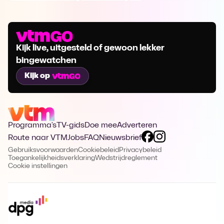
Kijk live, uitgesteld of gewoon lekker
bingewatchen
Kijk op
Programma's
TV-gids
Doe mee
Adverteren
Route naar VTM
Jobs
FAQ
Nieuwsbrief
Gebruiksvoorwaarden
Cookiebeleid
Privacybeleid
Toegankelijkheidsverklaring
Wedstrijdreglement
Cookie instellingen