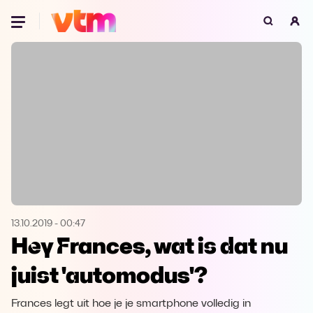
Oeps, browser niet ondersteund
Voor je onze programma's gaat ontdekken,
best je browser updaten of hieronder één
van de ondersteunde browsers
downloaden.
Google Chrome
Download
Firefox
Download
Safari
Download
13.10.2019
-
00:47
Hey Frances, wat is dat nu
Microsoft Edge
Download
juist 'automodus'?
Opera
Download
Frances legt uit hoe je je smartphone volledig in