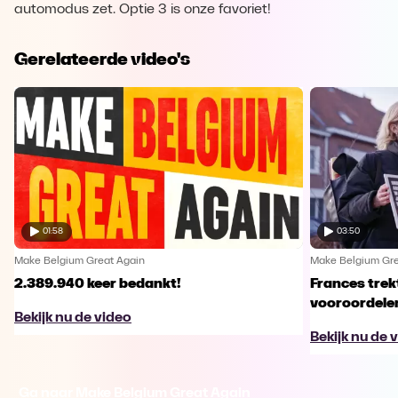
automodus zet. Optie 3 is onze favoriet!
Gerelateerde video's
01:58
03:50
Make Belgium Great Again
Make Belgium Gre
2.389.940 keer bedankt!
Frances trek
vooroordele
Bekijk nu de video
Bekijk nu de 
Ga naar Make Belgium Great Again