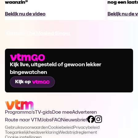
waanzin”
nog een laa
Bekijk nu de video
Bekijk nu de 
Ga naar The Masked Singer
Kijk live, uitgesteld of gewoon lekker
bingewatchen
Kijk op
Programma's
TV-gids
Doe mee
Adverteren
Route naar VTM
Jobs
FAQ
Nieuwsbrief
Gebruiksvoorwaarden
Cookiebeleid
Privacybeleid
Toegankelijkheidsverklaring
Wedstrijdreglement
Cookie instellingen