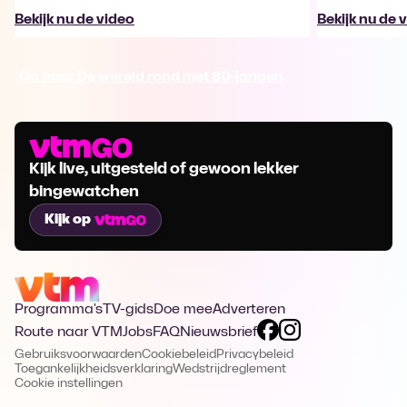
Bekijk nu de video
Bekijk nu de 
Ga naar De wereld rond met 80-jarigen
Kijk live, uitgesteld of gewoon lekker
bingewatchen
Kijk op
Programma's
TV-gids
Doe mee
Adverteren
Route naar VTM
Jobs
FAQ
Nieuwsbrief
Gebruiksvoorwaarden
Cookiebeleid
Privacybeleid
Toegankelijkheidsverklaring
Wedstrijdreglement
Cookie instellingen