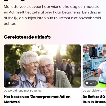
Mariette voorziet voor haar vriend elke dag een maaltijd
en Adi heeft het zelfs al over haar begrafenis. Eén ding is
duidelijk, de oudjes laten hun thuisfront niet onvoorbereid
achter.
Gerelateerde video's
01:31
02:44
De wereld rond met 80-jarigen
De wereld rond me
Het beste van 'Zomerpret met Adi en
De liefste 80
Mariette'
Run in Bruss