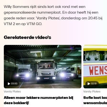
Willy Sommers rijdt sinds kort ook rond met een
gepersonaliseerde nummerplaat. En daar heeft hij een
goede reden voor. 'Vanity Plates', donderdag om 20.45 bij
VTM 2 en op VTM GO.
Gerelateerde video's
03:00
02:19
Vanity Plates
Vanity Plates
Alleen maar lekkere nummerplaten bij
Sofie laat l
deze bakkerij!
wensambula