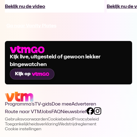
Bekijk nu de video
Bekijk nu de 
Ga naar Vanity Plates
Kijk live, uitgesteld of gewoon lekker
bingewatchen
Kijk op
Programma's
TV-gids
Doe mee
Adverteren
Route naar VTM
Jobs
FAQ
Nieuwsbrief
Gebruiksvoorwaarden
Cookiebeleid
Privacybeleid
Toegankelijkheidsverklaring
Wedstrijdreglement
Cookie instellingen