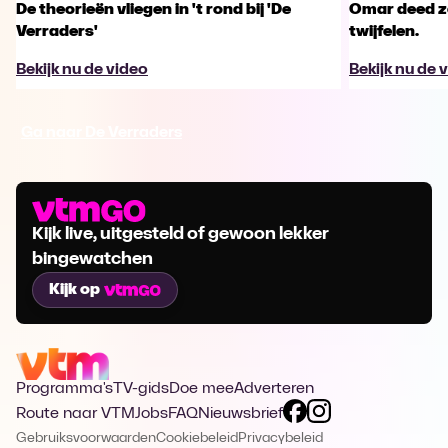
De theorieën vliegen in 't rond bij 'De
Omar deed ze
Verraders'
twijfelen.
Bekijk nu de video
Bekijk nu de 
Ga naar De Verraders
Kijk live, uitgesteld of gewoon lekker
bingewatchen
Kijk op
Programma's
TV-gids
Doe mee
Adverteren
Route naar VTM
Jobs
FAQ
Nieuwsbrief
Gebruiksvoorwaarden
Cookiebeleid
Privacybeleid