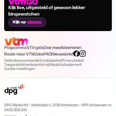
Kijk live, uitgesteld of gewoon lekker
bingewatchen
Kijk op
Programma's
TV-gids
Doe mee
Adverteren
Route naar VTM
Jobs
FAQ
Nieuwsbrief
Gebruiksvoorwaarden
Cookiebeleid
Privacybeleid
Toegankelijkheidsverklaring
Wedstrijdreglement
Cookie instellingen
DPG Media NV - Mediaplein 1, 2018 Antwerpen
-
RPR Antwerpen nr.
0432.306.234