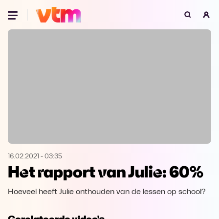
Oeps, browser niet ondersteund
Voor je onze programma's gaat ontdekken,
best je browser updaten of hieronder één
van de ondersteunde browsers
downloaden.
Google Chrome
Download
Firefox
Download
Safari
Download
16.02.2021
-
03:35
Het rapport van Julie: 60%
Microsoft Edge
Download
Hoeveel heeft Julie onthouden van de lessen op school?
Opera
Download