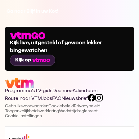
Ga naar Blijf in uw Kot!
Kijk live, uitgesteld of gewoon lekker
bingewatchen
Kijk op
Programma's
TV-gids
Doe mee
Adverteren
Route naar VTM
Jobs
FAQ
Nieuwsbrief
Gebruiksvoorwaarden
Cookiebeleid
Privacybeleid
Toegankelijkheidsverklaring
Wedstrijdreglement
Cookie instellingen