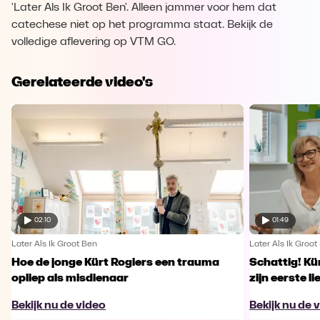
'Later Als Ik Groot Ben'. Alleen jammer voor hem dat
catechese niet op het programma staat. Bekijk de
volledige aflevering op VTM GO.
Gerelateerde video's
02:10
01:49
Later Als Ik Groot Ben
Later Als Ik Groot
Hoe de jonge Kürt Rogiers een trauma
Schattig! Kü
opliep als misdienaar
zijn eerste li
Bekijk nu de video
Bekijk nu de 