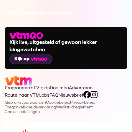
Ga naar Later Als Ik Groot Ben
Kijk live, uitgesteld of gewoon lekker
bingewatchen
Kijk op
Programma's
TV-gids
Doe mee
Adverteren
Route naar VTM
Jobs
FAQ
Nieuwsbrief
Gebruiksvoorwaarden
Cookiebeleid
Privacybeleid
Toegankelijkheidsverklaring
Wedstrijdreglement
Cookie instellingen