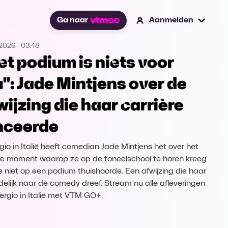
Ga naar
Aanmelden
.2026
-
03:48
et podium is niets voor
u": Jade Mintjens over de
wijzing die haar carrière
nceerde
rgio in Italië heeft comedian Jade Mintjens het over het
ijke moment waarop ze op de toneelschool te horen kreeg
e niet op een podium thuishoorde. Een afwijzing die haar
ndelijk naar de comedy dreef. Stream nu alle afleveringen
ergio in Italië met VTM GO+.