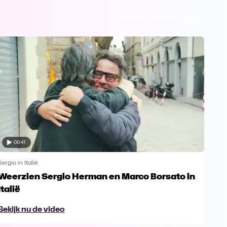
Ga naar Sergio in Italië
00:41
Sergio in Italië
Sergi
Weerzien Sergio Herman en Marco Borsato in
“Ze
Italië
Her
Bekijk nu de video
Bek