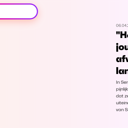
Oeps, browser niet ondersteund
06.04
Voor je onze programma's gaat ontdekken,
"H
best je browser updaten of hieronder één
van de ondersteunde browsers
jo
downloaden.
af
Google Chrome
Download
la
Firefox
Download
In Se
pijnl
Safari
Download
dat z
uitei
Microsoft Edge
Download
van S
Opera
Download