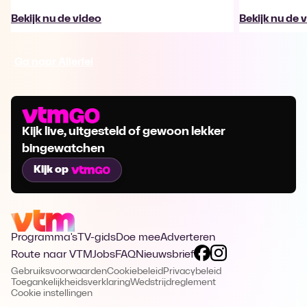
Bekijk nu de video
Bekijk nu de 
Ga naar Allerlei
Kijk live, uitgesteld of gewoon lekker
bingewatchen
Kijk op
Programma's
TV-gids
Doe mee
Adverteren
Route naar VTM
Jobs
FAQ
Nieuwsbrief
Gebruiksvoorwaarden
Cookiebeleid
Privacybeleid
Toegankelijkheidsverklaring
Wedstrijdreglement
Cookie instellingen