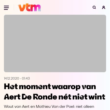
Oeps, browser niet ondersteund
Voor je onze programma's gaat ontdekken,
best je browser updaten of hieronder één
van de ondersteunde browsers
downloaden.
Google Chrome
Download
Firefox
Download
Safari
Download
14.12.2020
-
01:43
Het moment waarop van
Microsoft Edge
Download
Aert De Ronde nét niet wint
Opera
Download
Wout van Aert en Mathieu Van der Poel: niet alleen