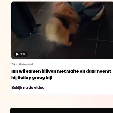
01:10
Blind Getrouwd
Ian wil samen blijven met Maïté en daar neemt
hij Bailey graag bij!
Bekijk nu de video