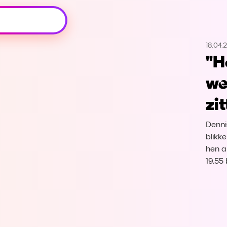
Oeps, browser niet ondersteund
18.04.
Voor je onze programma's gaat ontdekken,
"H
best je browser updaten of hieronder één
van de ondersteunde browsers
we
downloaden.
zi
Google Chrome
Download
Denni
Firefox
Download
blikk
hen a
19.55
Safari
Download
Microsoft Edge
Download
Opera
Download