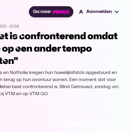
Ga naar
Aanmelden
2021
-
01:59
et is confronterend omdat
 op een ander tempo
tten"
s en Nathalie kregen hun huwelijksfoto's opgestuurd en
en terug op hun avontuur samen. Een moment dat voor
llebei best confronterend is. Blind Getrouwd, zondag om
 bij VTM en op VTM GO.
Ga naar Blind Getrouwd