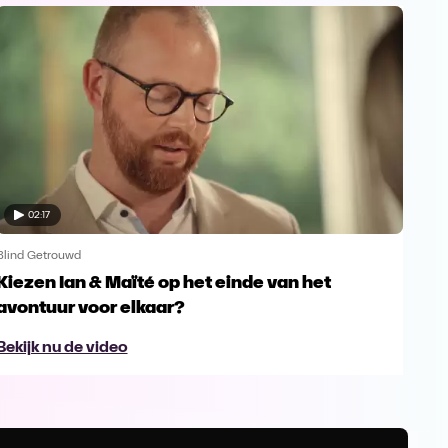
02:17
Blind Getrouwd
Blin
Kiezen Ian & Maïté op het einde van het
Ga 
avontuur voor elkaar?
en s
Bekijk nu de video
Bek