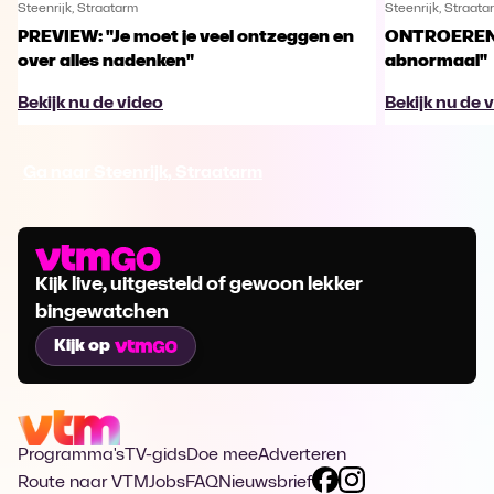
Steenrijk, Straatarm
Steenrijk, Straata
PREVIEW: "Je moet je veel ontzeggen en
ONTROEREND:
over alles nadenken"
abnormaal"
Bekijk nu de video
Bekijk nu de 
Ga naar Steenrijk, Straatarm
Kijk live, uitgesteld of gewoon lekker
bingewatchen
Kijk op
Programma's
TV-gids
Doe mee
Adverteren
Route naar VTM
Jobs
FAQ
Nieuwsbrief