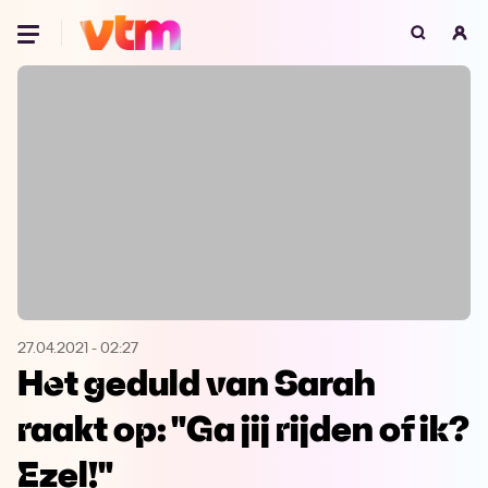
Oeps, browser niet ondersteund
Voor je onze programma's gaat ontdekken,
best je browser updaten of hieronder één
van de ondersteunde browsers
downloaden.
Google Chrome
Download
Firefox
Download
Safari
Download
27.04.2021
-
02:27
Het geduld van Sarah
Microsoft Edge
Download
raakt op: "Ga jij rijden of ik?
Opera
Download
Ezel!"