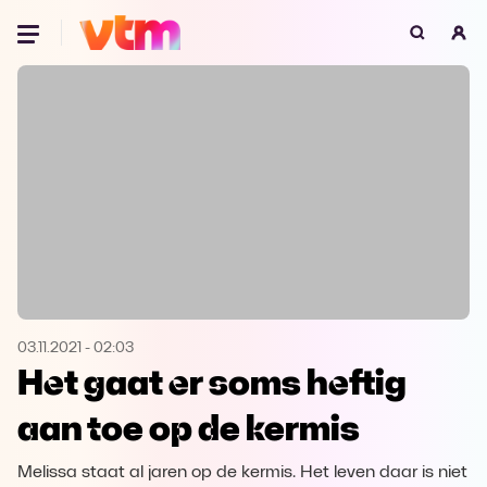
Oeps, browser niet ondersteund
Voor je onze programma's gaat ontdekken,
best je browser updaten of hieronder één
van de ondersteunde browsers
downloaden.
Google Chrome
Download
Firefox
Download
Safari
Download
03.11.2021
-
02:03
Het gaat er soms heftig
Microsoft Edge
Download
aan toe op de kermis
Opera
Download
Melissa staat al jaren op de kermis. Het leven daar is niet