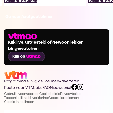
Bekijk nu de video
Bekijk nu de 
Ga naar Axel gaat binnen
Kijk live, uitgesteld of gewoon lekker
bingewatchen
Kijk op
Programma's
TV-gids
Doe mee
Adverteren
Route naar VTM
Jobs
FAQ
Nieuwsbrief
Gebruiksvoorwaarden
Cookiebeleid
Privacybeleid
Toegankelijkheidsverklaring
Wedstrijdreglement
Cookie instellingen